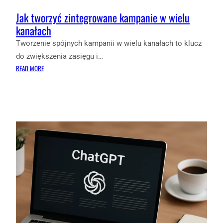
Jak tworzyć zintegrowane kampanie w wielu
kanałach
Tworzenie spójnych kampanii w wielu kanałach to klucz
do zwiększenia zasięgu i…
:
READ MORE
JAK
TWORZYĆ
ZINTEGROWANE
KAMPANIE
W
WIELU
KANAŁACH