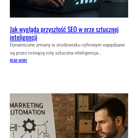
Jak wygląda przyszłość SEO w erze sztucznej
inteligencji
Dynamiczne zmiany w środowisku cyfrowym napędzane
są przez rosnącą rolę sztuczna inteligencja…
:
READ MORE
JAK
WYGLĄDA
PRZYSZŁOŚĆ
SEO
W
ERZE
SZTUCZNEJ
INTELIGENCJI