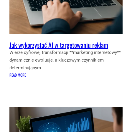
Jak wykorzystać AI w targetowaniu reklam
W erze cyfrowej transformacji **marketing internetowy**
dynamicznie ewoluuje, a kluczowym czynnikiem
determinującym…
:
READ MORE
JAK
WYKORZYSTAĆ
AI
W
TARGETOWANIU
REKLAM