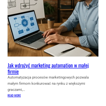
Jak wdrożyć marketing automation w małej
firmie
Automatyzacja procesów marketingowych pozwala
małym firmom konkurować na rynku z większymi
graczami,…
:
READ MORE
JAK
WDROŻYĆ