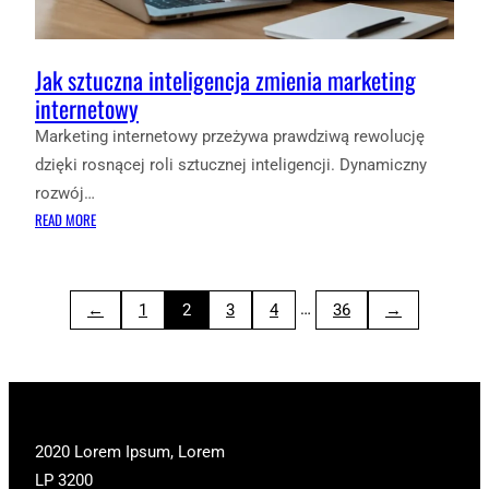
Jak sztuczna inteligencja zmienia marketing
internetowy
Marketing internetowy przeżywa prawdziwą rewolucję
dzięki rosnącej roli sztucznej inteligencji. Dynamiczny
rozwój…
:
READ MORE
JAK
SZTUCZNA
INTELIGENCJA
…
←
1
2
3
4
36
→
ZMIENIA
MARKETING
INTERNETOWY
2020 Lorem Ipsum, Lorem
LP 3200