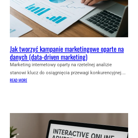
Jak tworzyć kampanie marketingowe oparte na
danych (data-driven marketing)
Marketing internetowy oparty na rzetelnej analizie
stanowi klucz do osiągnięcia przewagi konkurencyjnej.…
:
READ MORE
JAK
TWORZYĆ
KAMPANIE
MARKETINGOWE
OPARTE
NA
DANYCH
(DATA-