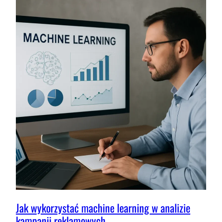
ZACHOWANIACH
UŻYTKOWNIKÓW
NA
STRONIE
Jak wykorzystać machine learning w analizie
kampanii reklamowych