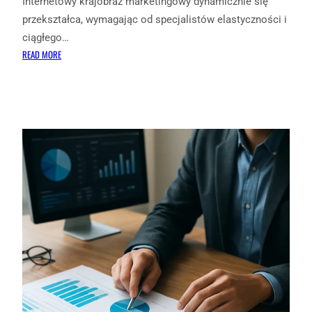
Internetowy krajobraz marketingowy dynamicznie się
przekształca, wymagając od specjalistów elastyczności i
ciągłego…
:
READ MORE
JAK
TWORZYĆ
TREŚCI
DLA
ASYSTENTÓW
GŁOSOWYCH
(SIRI,
ALEXA,
GOOGLE)