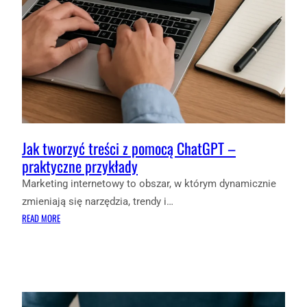
Jak tworzyć treści z pomocą ChatGPT –
praktyczne przykłady
Marketing internetowy to obszar, w którym dynamicznie
zmieniają się narzędzia, trendy i…
:
READ MORE
JAK
TWORZYĆ
TREŚCI
Z
POMOCĄ