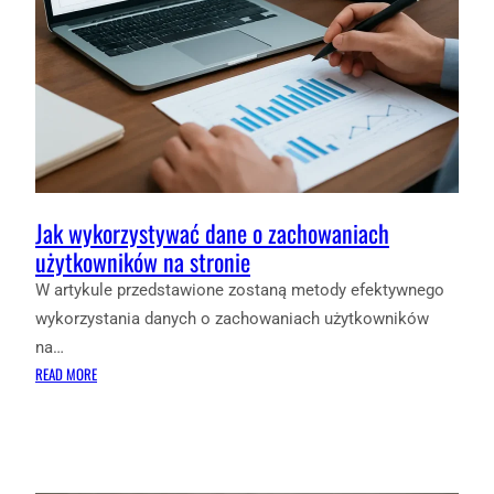
Jak wykorzystywać dane o zachowaniach
użytkowników na stronie
W artykule przedstawione zostaną metody efektywnego
wykorzystania danych o zachowaniach użytkowników
na…
:
READ MORE
JAK
WYKORZYSTYWAĆ
DANE
O