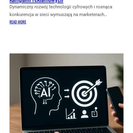
Dynamiczny rozwój technologii cyfrowych i rosnąca
konkurencja w sieci wymuszają na marketerach…
:
READ MORE
JAK
WYKORZYSTAĆ
MACHINE
LEARNING
W
ANALIZIE
KAMPANII
REKLAMOWYCH