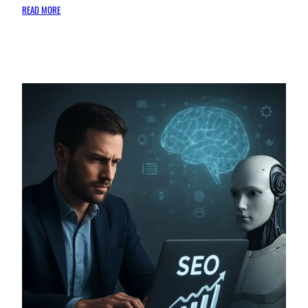
:
READ MORE
JAK
WYKORZYSTAĆ
AI
DO
ANALIZY
DANYCH
MARKETINGOWYCH