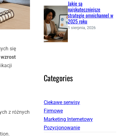
Jakie są
najskuteczniejsze
strategie omnichannel w
2025 roku
1 sierpnia, 2026
ych się
o
wzrost
ikacji
Categories
Ciekawe serwisy
Firmowe
ych z różnych
Marketing Internetowy
Pozycjonowanie
tion.