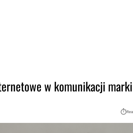
ternetowe w komunikacji marki
⏱︎
Rea