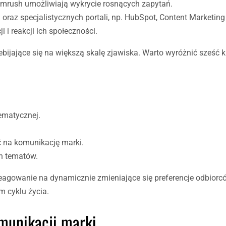
emrush umożliwiają wykrycie rosnących zapytań.
az specjalistycznych portali, np. HubSpot, Content Marketing I
 i reakcji ich społeczności.
ebijające się na większą skalę zjawiska. Warto wyróżnić sześć
ematycznej.
ć na komunikację marki.
h tematów.
reagowanie na dynamicznie zmieniające się preferencje odbiorcó
 cyklu życia.
omunikacji marki