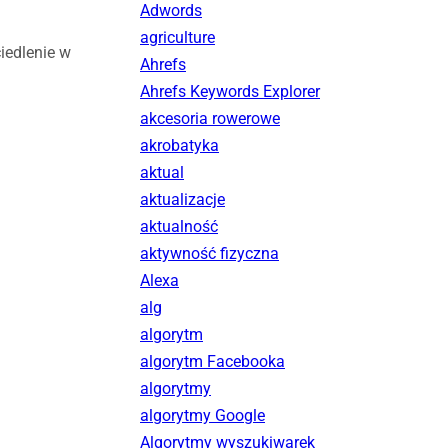
Adwords
agriculture
iedlenie w
Ahrefs
Ahrefs Keywords Explorer
akcesoria rowerowe
akrobatyka
aktual
aktualizacje
aktualność
aktywność fizyczna
Alexa
alg
algorytm
algorytm Facebooka
algorytmy
algorytmy Google
Algorytmy wyszukiwarek