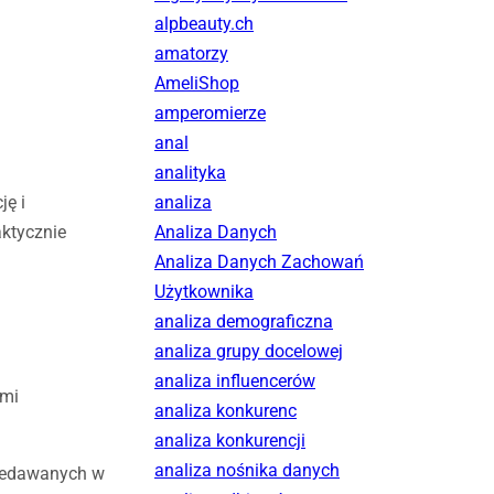
alpbeauty.ch
amatorzy
AmeliShop
amperomierze
anal
analityka
ję i
analiza
aktycznie
Analiza Danych
Analiza Danych Zachowań
Użytkownika
analiza demograficzna
analiza grupy docelowej
analiza influencerów
ami
analiza konkurenc
analiza konkurencji
analiza nośnika danych
rzedawanych w