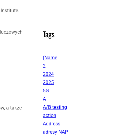
nstitute.
Tags
 kluczowych
(Name
2
2024
2025
5G
A
A/B testing
w, a także
action
Address
adresy NAP