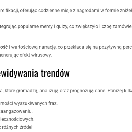
amifikacji, oferując codzienne misje z nagrodami w formie zniże
ntegrując popularne memy i quizy, co zwiększyło liczbę zamówi
ność
i wartościową narrację, co przekłada się na pozytywną perc
 generując efekt wirusowy.
zewidywania trendów
 które gromadzą, analizują oraz prognozują dane. Poniżej kilka
arności wyszukiwanych fraz.
 zaangażowaniu.
łecznościowych.
 różnych źródeł.