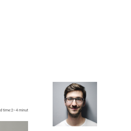
d time:
2–4 minut