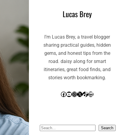
Lucas Brey
I’m Lucas Brey, a travel blogger
sharing practical guides, hidden
gems, and honest tips from the
road. daisy along for smart
itineraries, great food finds, and
stories worth bookmarking.
Facebook
YouTube
Instagram
X
TikTok
LinkedIn
S
Search