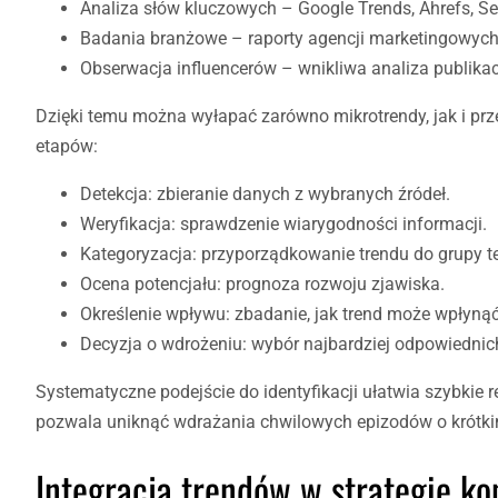
Analiza słów kluczowych – Google Trends, Ahrefs, S
Badania branżowe – raporty agencji marketingowych or
Obserwacja influencerów – wnikliwa analiza publikacji
Dzięki temu można wyłapać zarówno mikrotrendy, jak i prz
etapów:
Detekcja: zbieranie danych z wybranych źródeł.
Weryfikacja: sprawdzenie wiarygodności informacji.
Kategoryzacja: przyporządkowanie trendu do grupy t
Ocena potencjału: prognoza rozwoju zjawiska.
Określenie wpływu: zbadanie, jak trend może wpłyną
Decyzja o wdrożeniu: wybór najbardziej odpowiednic
Systematyczne podejście do identyfikacji ułatwia szybkie 
pozwala uniknąć wdrażania chwilowych epizodów o krótkim
Integracja trendów w strategię k