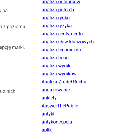
analiza odbiorców
analiza potrzeb
k na
analiza rynku
analiza ryzyka
eń z poziomu
analiza sentymentu
analiza słów kluczowych
epcję marki.
analiza techniczna
analiza treści
analiza wynik
analiza wyników
Analiza Źródeł Ruchu
angażowanie
 z nich:
ankiety
AnswerThePublic
antyki
antykoncepcja
aplik