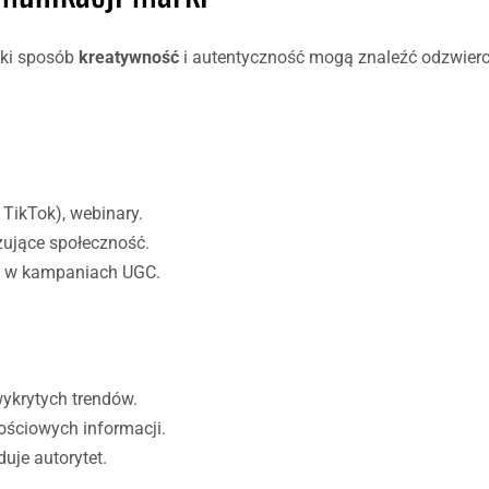
aki sposób
kreatywność
i autentyczność mogą znaleźć odzwierc
 TikTok), webinary.
ażujące społeczność.
łu w kampaniach UGC.
wykrytych trendów.
tościowych informacji.
duje autorytet.