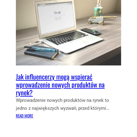
I
E
E
R
N
D
M
C
I
Y
E
N
?
R
:
M
J
A
A
R
K
K
W
E
Y
T
K
Jak influencerzy mogą wspierać
I
O
wprowadzenie nowych produktów na
N
R
G
Z
rynek?
A
Y
Wprowadzenie nowych produktów na rynek to
C
S
jedno z największych wyzwań, przed którymi…
O
T
:
READ MORE
N
A
J
T
Ć
A
E
P
K