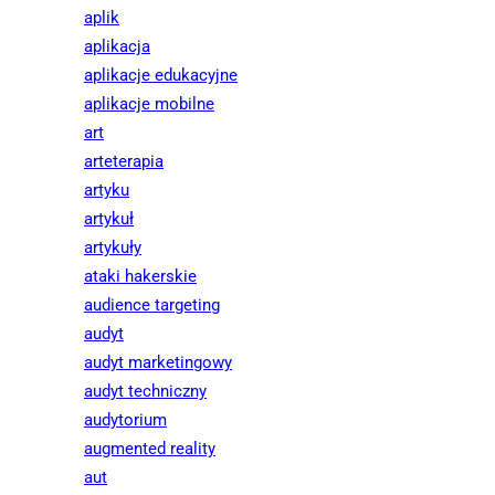
aplik
aplikacja
aplikacje edukacyjne
aplikacje mobilne
art
arteterapia
artyku
artykuł
artykuły
ataki hakerskie
audience targeting
audyt
audyt marketingowy
audyt techniczny
audytorium
augmented reality
aut