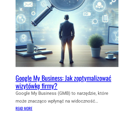
S
M
T
I
A
E
Ć
T
I
K
T
O
K
A
Google My Business: Jak zoptymalizować
D
O
wizytówkę firmy?
P
Google My Business (GMB) to narzędzie, które
R
może znacząco wpłynąć na widoczność…
O
:
READ MORE
M
G
O
O
C
O
J