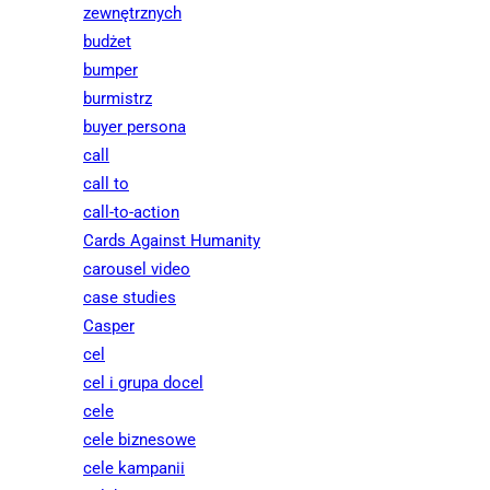
zewnętrznych
budżet
bumper
burmistrz
buyer persona
call
call to
call-to-action
Cards Against Humanity
carousel video
case studies
Casper
cel
cel i grupa docel
cele
cele biznesowe
cele kampanii