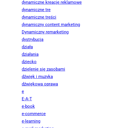
dynamiczne kreacje reklamowe
dynamiczne tre
dynamiczne treści
dynamiczny content marketing
Dynamiczny remarketing
dystrybucja
działa
działania
dziecko
dzielenie się zasobami
dźwięk i muzyka
dźwiękowa oprawa
e
E-A-T
e-book
e-commerce
e-learning