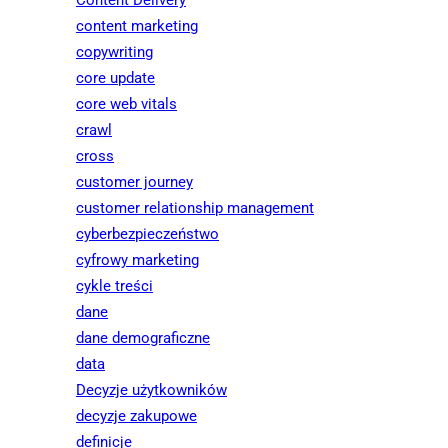
content marketing
copywriting
core update
core web vitals
crawl
cross
customer journey
customer relationship management
cyberbezpieczeństwo
cyfrowy marketing
cykle treści
dane
dane demograficzne
data
Decyzje użytkowników
decyzje zakupowe
definicje