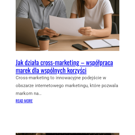
Y
M
T
N
W
I
O
C
R
H
Z
A
Ą
N
A
N
U
E
Jak działa cross-marketing – współpraca
T
L
E
marek dla wspólnych korzyści
M
N
A
Cross-marketing to innowacyjne podejście w
T
R
obszarze internetowego marketingu, które pozwala
Y
K
markom na…
C
E
:
Z
READ MORE
T
J
N
I
A
Ą
N
K
M
G
D
A
)
Z
R