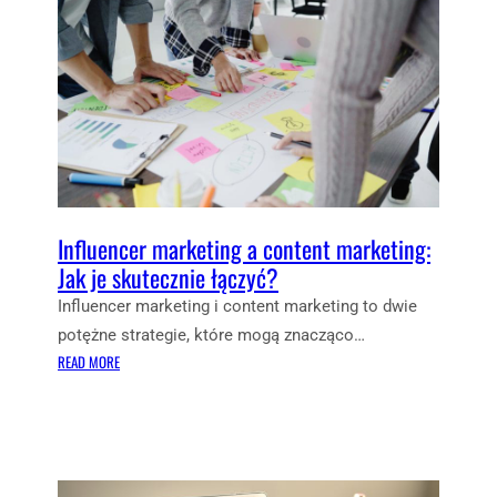
Y
E
M
N
A
C
L
E
I
R
Z
M
O
A
W
R
A
K
Ć
E
Influencer marketing a content marketing:
W
T
Jak je skutecznie łączyć?
I
I
Influencer marketing i content marketing to dwie
Z
N
Y
potężne strategie, które mogą znacząco…
G
T
:
N
READ MORE
Ó
I
A
W
N
L
K
F
I
Ę
L
N
F
U
K