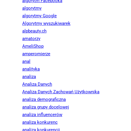
algorytm Facebooka
algorytmy
algorytmy Google
Algorytmy wyszukiwarek
alpbeauty.ch
amatorzy
AmeliShop
amperomierze
anal
analityka
analiza
Analiza Danych
Analiza Danych Zachowań Użytkownika
analiza demograficzna
analiza grupy docelowej
analiza influencerów
analiza konkurenc
analiza konkurencji