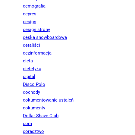
demografia
depres
design
design strony
deska snowboardowa
detaliści
dezinformacja
dieta
dietetyka
digital
Disco Polo
dochody
dokumentowanie ustaleń
dokumenty
Dollar Shave Club
dom
doradztwo