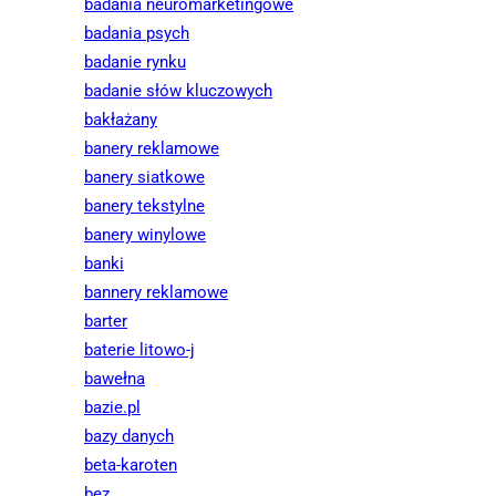
badania neuromarketingowe
badania psych
badanie rynku
badanie słów kluczowych
bakłażany
banery reklamowe
banery siatkowe
banery tekstylne
banery winylowe
banki
bannery reklamowe
barter
baterie litowo-j
bawełna
bazie.pl
bazy danych
beta-karoten
bez