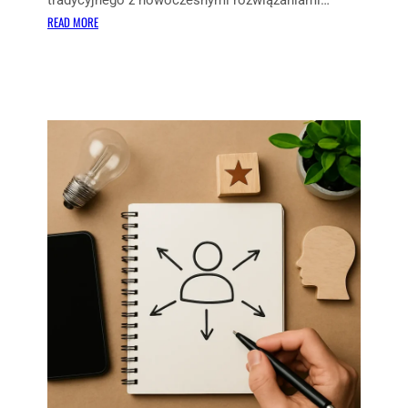
tradycyjnego z nowoczesnymi rozwiązaniami…
:
READ MORE
J
A
K
Ł
Ą
C
Z
Y
Ć
M
A
R
K
E
T
I
N
G
T