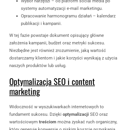
Wybór narzędzi – od platform social media po
systemy automatyzacji e-mail marketingu.
Opracowanie harmonogramu działań – kalendarz
publikacji i kampanii.
W tej fazie powstaje dokument opisujący główne
założenia kampanii, budżet oraz metryki sukcesu.
Niezbędne jest również zrozumienie, jaką wartość
dostarczamy klientom i jakie korzyści wynikają z użycia
naszych produktów lub usług.
Optymalizacja SEO i content
marketing
Widoczność w wyszukiwarkach internetowych to
fundament sukcesu. Dzięki
optymalizacji
SEO oraz
wartościowym
treściom
można zyskać ruch organiczny,
który generuje konwersje o niskim koszcie pozyskania.