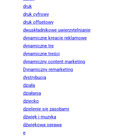
druk
druk cyfrowy
druk offsetowy
dwuskładnikowe uwierzytelnianie
dynamiczne kreacje reklamowe
dynamiczne tre
dynamiczne treści
dynamiczny content marketing
Dynamiczny remarketing
dystrybucja
działa
działania
dziecko
dzielenie się zasobami
dźwięk i muzyka
dźwiękowa oprawa
e