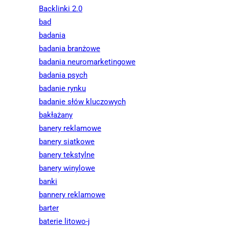
Backlinki 2.0
bad
badania
badania branżowe
badania neuromarketingowe
badania psych
badanie rynku
badanie słów kluczowych
bakłażany
banery reklamowe
banery siatkowe
banery tekstylne
banery winylowe
banki
bannery reklamowe
barter
baterie litowo-j