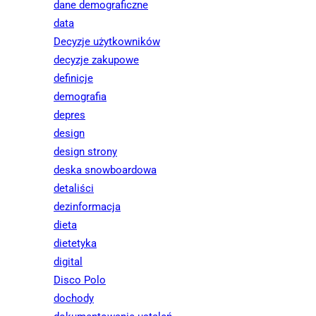
dane demograficzne
data
Decyzje użytkowników
decyzje zakupowe
definicje
demografia
depres
design
design strony
deska snowboardowa
detaliści
dezinformacja
dieta
dietetyka
digital
Disco Polo
dochody