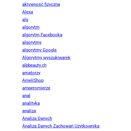
aktywność fizyczna
Alexa
alg
algorytm
algorytm Facebooka
algorytmy
algorytmy Google
Algorytmy wyszukiwarek
alpbeauty.ch
amatorzy
AmeliShop
amperomierze
anal
analityka
analiza
Analiza Danych
Analiza Danych Zachowań Użytkownika