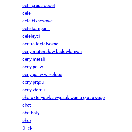
cel i grupa docel
cele
cele biznesowe
cele kampanii
celebryci
centra logistyczne
ceny materiałów budowlanych
ceny metali
ceny paliw
ceny paliw w Polsce
ceny prądu
ceny złomu
charakterystyka wyszukiwania głosowego
chat
chatboty
chor
Click