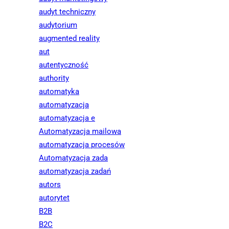
audyt techniczny
audytorium
augmented reality
aut
autentyczność
authority
automatyka
automatyzacja
automatyzacja e
Automatyzacja mailowa
automatyzacja procesów
Automatyzacja zada
automatyzacja zadań
autors
autorytet
B2B
B2C