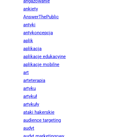
angażowanie
ankiety
AnswerThePublic
antyki
antykoncepcja
aplik
aplikacja
aplikacje edukacyjne
aplikacje mobilne
art
arteterapia
artyku
artykuł
artykuły
ataki hakerskie
audience targeting
audyt
audyt marketingowy