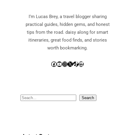
I’m Lucas Brey, a travel blogger sharing
practical guides, hidden gems, and honest
tips from the road. daisy along for smart
itineraries, great food finds, and stories
worth bookmarking.
Facebook
YouTube
Instagram
X
TikTok
LinkedIn
S
Search
e
a
r
c