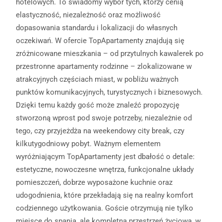
hotelowych. To świadomy wybór tych, którzy cenią
elastyczność, niezależność oraz możliwość
dopasowania standardu i lokalizacji do własnych
oczekiwań. W ofercie TopApartamenty znajdują się
zróżnicowane mieszkania – od przytulnych kawalerek po
przestronne apartamenty rodzinne – zlokalizowane w
atrakcyjnych częściach miast, w pobliżu ważnych
punktów komunikacyjnych, turystycznych i biznesowych.
Dzięki temu każdy gość może znaleźć propozycję
stworzoną wprost pod swoje potrzeby, niezależnie od
tego, czy przyjeżdża na weekendowy city break, czy
kilkutygodniowy pobyt. Ważnym elementem
wyróżniającym TopApartamenty jest dbałość o detale:
estetyczne, nowoczesne wnętrza, funkcjonalne układy
pomieszczeń, dobrze wyposażone kuchnie oraz
udogodnienia, które przekładają się na realny komfort
codziennego użytkowania. Goście otrzymują nie tylko
miejsce do spania, ale kompletną przestrzeń życiową, w