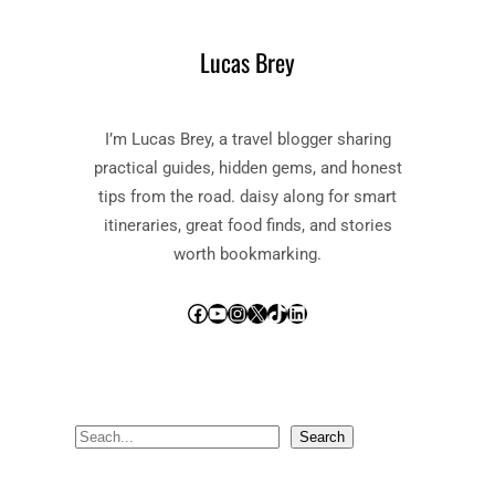
Lucas Brey
I’m Lucas Brey, a travel blogger sharing
practical guides, hidden gems, and honest
tips from the road. daisy along for smart
itineraries, great food finds, and stories
worth bookmarking.
Facebook
YouTube
Instagram
X
TikTok
LinkedIn
S
Search
e