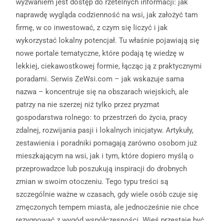
wyzwaniem jest dostęp do rzetelnych informacji: jak
naprawdę wygląda codzienność na wsi, jak założyć tam
firmę, w co inwestować, z czym się liczyć i jak
wykorzystać lokalny potencjał. Tu właśnie pojawiają się
nowe portale tematyczne, które podają tę wiedzę w
lekkiej, ciekawostkowej formie, łącząc ją z praktycznymi
poradami. Serwis ZeWsi.com – jak wskazuje sama
nazwa – koncentruje się na obszarach wiejskich, ale
patrzy na nie szerzej niż tylko przez pryzmat
gospodarstwa rolnego: to przestrzeń do życia, pracy
zdalnej, rozwijania pasji i lokalnych inicjatyw. Artykuły,
zestawienia i poradniki pomagają zarówno osobom już
mieszkającym na wsi, jak i tym, które dopiero myślą o
przeprowadzce lub poszukują inspiracji do drobnych
zmian w swoim otoczeniu. Tego typu treści są
szczególnie ważne w czasach, gdy wiele osób czuje się
zmęczonych tempem miasta, ale jednocześnie nie chce
rezygnować z wygód współczesności. Wieś przestaje być